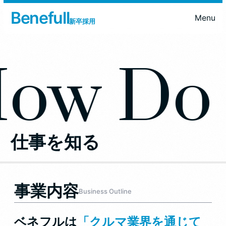
Benefull
Menu
新卒採用
Home
ホーム
About Us
ow Do
会社を知る
Member
仲間を知る
Work
仕事を知る
Culture
環境を知る
仕事を知る
Recruit
採用情報
事業内容
Business Outline
ベネフルは
「クルマ業界を通じて