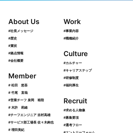
About Us
Work
#社長メッセージ
#事業内容
#歴史
#職種紹介
#賞状
Culture
#拠点情報
#会社概要
#カルチャー
#キャリアステップ
Member
#研修制度
# 松田 悠吾
#福利厚生
# 竹尾 直哉
Recruit
#営業チーフ 泉岡 裕陪
# 木許 莉緒
#求める人物像
#チーフエンジニア 吉村高雄
#募集要項
#サービス部工場長 佐々木絢也
#選考フロー
# 増田美紀
#エントリーフォーム